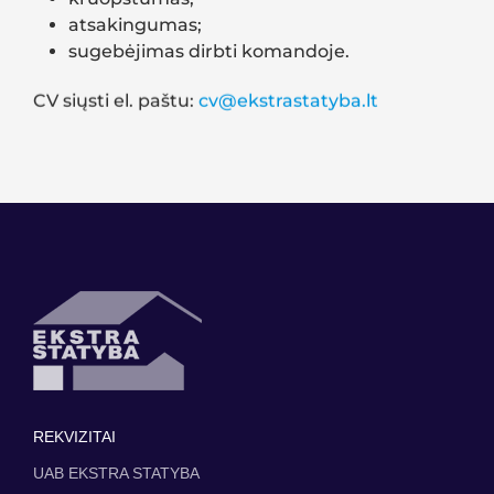
atsakingumas;
sugebėjimas dirbti komandoje.
CV siųsti el. paštu:
cv@ekstrastatyba.lt
REKVIZITAI
UAB EKSTRA STATYBA