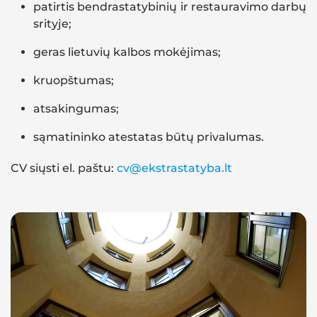
patirtis bendrastatybinių ir restauravimo darbų
srityje;
geras lietuvių kalbos mokėjimas;
kruopštumas;
atsakingumas;
sąmatininko atestatas būtų privalumas.
CV siųsti el. paštu:
cv@ekstrastatyba.lt