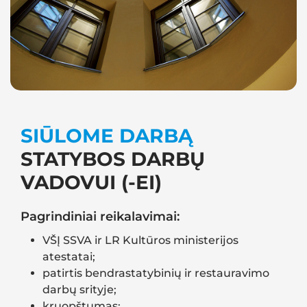
SIŪLOME DARBĄ
STATYBOS DARBŲ
VADOVUI (-EI)
Pagrindiniai reikalavimai:
VŠĮ SSVA ir LR Kultūros ministerijos
atestatai;
patirtis bendrastatybinių ir restauravimo
darbų srityje;
kruopštumas;